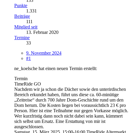
133
Punkte
1.331
Beiträge
111
Mitglied seit
13. Februar 2020
Termine
33
9. November 2024
#1
ne_koelsche hat einen neuen Termin erstellt:
Termin
TimeRide GO
Nachdem wir ja schon die Dächer sowie den unterirdischen
Bereich erkundet haben, führt uns diese ca. 60-minütige
„Zeitreise“ durch 700 Jahre Dom-Geschichte rund um den
Dom herum. Die Kosten liegen bei voraussichtlich 23 € pro
Person. Hier ist eine Teilnahme nur gegen Vorkasse möglich.
Wer kurzfristig dann noch nicht dabei sein kann, kümmert
sich selbst um Ersatz. Eine Erstattung von mir ist
ausgeschlossen.
Samstag, 15. März 2025, 15:00-16:00
TimeRide Altermarkt