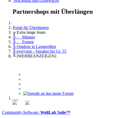
Wachstum und Großwuchs
Partnershops mit Überlängen
Portal für Überlängen
╔ Extra lange Jeans
╠ - Männer
╠ - Frauen
╠ Outdoor in Langgrößen
╠ everysize - Sneaker bis Gr. 55
╚ (WERBEANZEIGEN)
Community-Software:
WoltLab Suite™