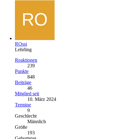
ROssi
Lehrling
Reaktionen
239
Punkte
848
Beiträge
46
Mitglied seit
10. März 2024
Termine
9
Geschlecht
Männlich
Größe
193
Geburtstag