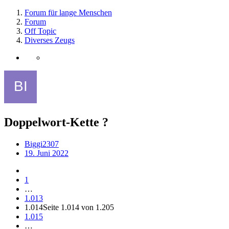
Forum für lange Menschen
Forum
Off Topic
Diverses Zeugs
Doppelwort-Kette ?
Biggi2307
19. Juni 2022
1
…
1.013
1.014
Seite 1.014 von 1.205
1.015
…