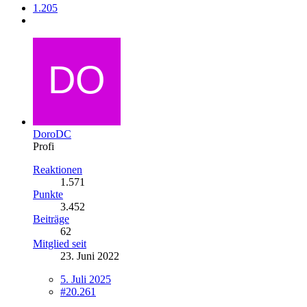
1.205
DoroDC
Profi
Reaktionen
1.571
Punkte
3.452
Beiträge
62
Mitglied seit
23. Juni 2022
5. Juli 2025
#20.261