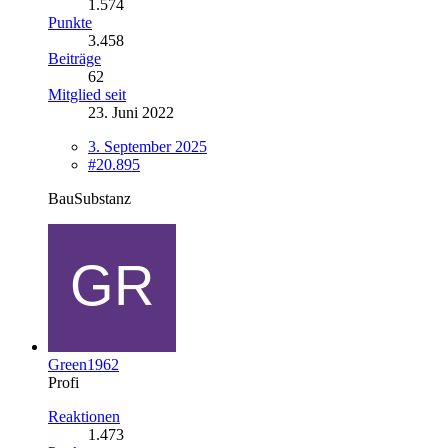
1.574
Punkte
3.458
Beiträge
62
Mitglied seit
23. Juni 2022
3. September 2025
#20.895
BauSubstanz
Green1962
Profi
Reaktionen
1.473