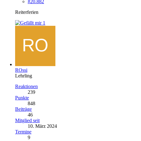
#20.882
Reiterferien
1
ROssi
Lehrling
Reaktionen
239
Punkte
848
Beiträge
46
Mitglied seit
10. März 2024
Termine
9