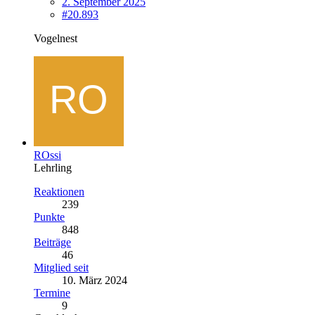
2. September 2025
#20.893
Vogelnest
ROssi
Lehrling
Reaktionen
239
Punkte
848
Beiträge
46
Mitglied seit
10. März 2024
Termine
9