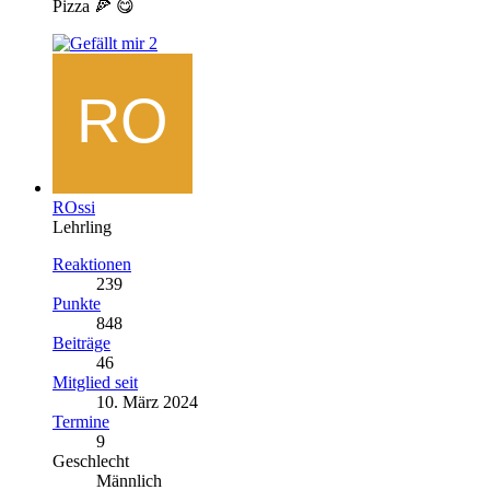
Pizza 🍕 😋
2
ROssi
Lehrling
Reaktionen
239
Punkte
848
Beiträge
46
Mitglied seit
10. März 2024
Termine
9
Geschlecht
Männlich