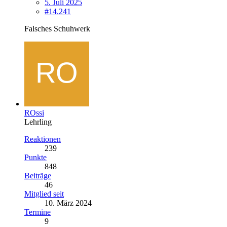
5. Juli 2025
#14.241
Falsches Schuhwerk
ROssi
Lehrling
Reaktionen
239
Punkte
848
Beiträge
46
Mitglied seit
10. März 2024
Termine
9