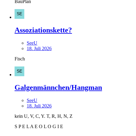
BauPlan
Assoziationskette?
SeeU
18. Juli 2026
Fisch
Galgenmännchen/Hangman
SeeU
18. Juli 2026
kein U, V, C, Y. T, R, H, N, Z
S P E L A E O L O G I E