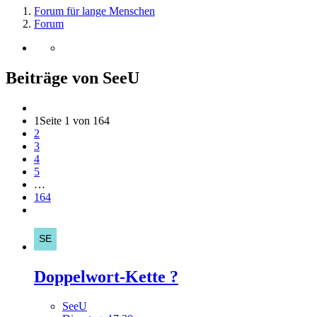
Forum für lange Menschen
Forum
Beiträge von SeeU
1
Seite 1 von 164
2
3
4
5
…
164
Doppelwort-Kette ?
SeeU