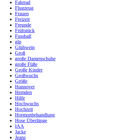
Fahrrad
Flugzeug
Frauen
Freizeit
Freunde
Frühstück
Fussball
glp
Glühwein
Groß
große Damenschuhe
große Füße
Große Kinder
Großwuchs
Größe
Hannover
Hemden
Hilfe
Hochwuchs
Hochzeit
Hormonbehandlung
Hose Überlänge
IAA
Jacke
Jeans