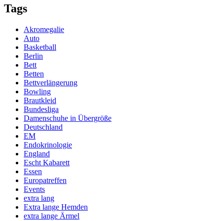
Tags
Akromegalie
Auto
Basketball
Berlin
Bett
Betten
Bettverlängerung
Bowling
Brautkleid
Bundesliga
Damenschuhe in Übergröße
Deutschland
EM
Endokrinologie
England
Escht Kabarett
Essen
Europatreffen
Events
extra lang
Extra lange Hemden
extra lange Ärmel