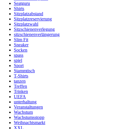
Seatguru
Shirts
Sitzplatzabstand
Sitzplatzreservierung
Sitzplatzwahl
Sitzschienenverlegung
sitzschienenverlängerung
Slim Fit
Sneaker
Socken
spass
spiel
Sport
Stammtisch
T-Shirts
tanzen
Treffen
Trinken
UEFA
unterhaltung
Veranstaltungen
Wachstum
Wachstumsstopp
Weihnachtsmarkt
XXL