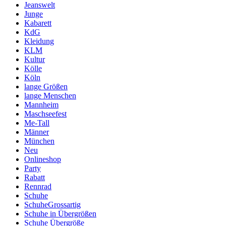
Jeanswelt
Junge
Kabarett
KdG
Kleidung
KLM
Kultur
Kölle
Köln
lange Größen
lange Menschen
Mannheim
Maschseefest
Me-Tall
Männer
München
Neu
Onlineshop
Party
Rabatt
Rennrad
Schuhe
SchuheGrossartig
Schuhe in Übergrößen
Schuhe Übergröße