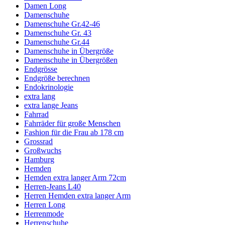
Damen Long
Damenschuhe
Damenschuhe Gr.42-46
Damenschuhe Gr. 43
Damenschuhe Gr.44
Damenschuhe in Übergröße
Damenschuhe in Übergrößen
Endgrösse
Endgröße berechnen
Endokrinologie
extra lang
extra lange Jeans
Fahrrad
Fahrräder für große Menschen
Fashion für die Frau ab 178 cm
Grossrad
Großwuchs
Hamburg
Hemden
Hemden extra langer Arm 72cm
Herren-Jeans L40
Herren Hemden extra langer Arm
Herren Long
Herrenmode
Herrenschuhe