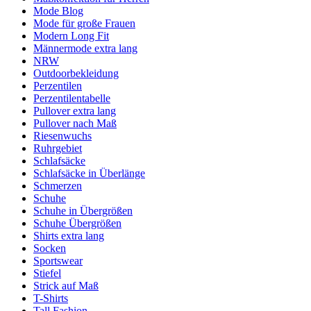
Mode Blog
Mode für große Frauen
Modern Long Fit
Männermode extra lang
NRW
Outdoorbekleidung
Perzentilen
Perzentilentabelle
Pullover extra lang
Pullover nach Maß
Riesenwuchs
Ruhrgebiet
Schlafsäcke
Schlafsäcke in Überlänge
Schmerzen
Schuhe
Schuhe in Übergrößen
Schuhe Übergrößen
Shirts extra lang
Socken
Sportswear
Stiefel
Strick auf Maß
T-Shirts
Tall Fashion