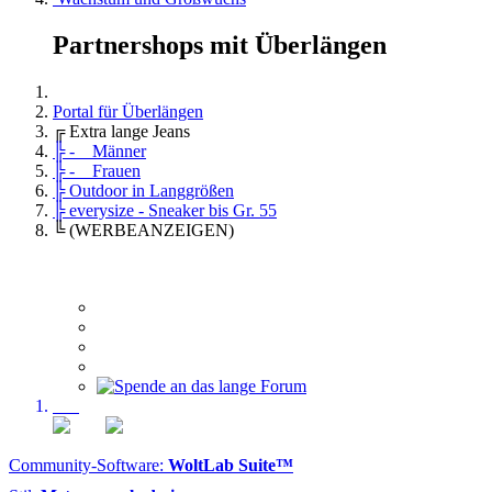
Partnershops mit Überlängen
Portal für Überlängen
╔ Extra lange Jeans
╠ - Männer
╠ - Frauen
╠ Outdoor in Langgrößen
╠ everysize - Sneaker bis Gr. 55
╚ (WERBEANZEIGEN)
Community-Software:
WoltLab Suite™