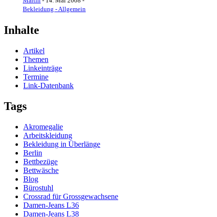
Martin
-
14. Mai 2008
-
Bekleidung - Allgemein
Inhalte
Artikel
Themen
Linkeinträge
Termine
Link-Datenbank
Tags
Akromegalie
Arbeitskleidung
Bekleidung in Überlänge
Berlin
Bettbezüge
Bettwäsche
Blog
Bürostuhl
Crossrad für Grossgewachsene
Damen-Jeans L36
Damen-Jeans L38