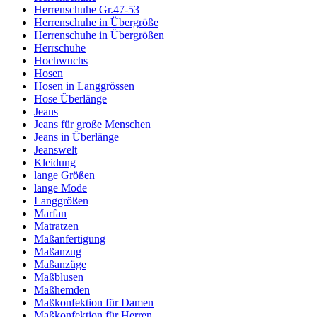
Herrenschuhe Gr.47-53
Herrenschuhe in Übergröße
Herrenschuhe in Übergrößen
Herrschuhe
Hochwuchs
Hosen
Hosen in Langgrössen
Hose Überlänge
Jeans
Jeans für große Menschen
Jeans in Überlänge
Jeanswelt
Kleidung
lange Größen
lange Mode
Langgrößen
Marfan
Matratzen
Maßanfertigung
Maßanzug
Maßanzüge
Maßblusen
Maßhemden
Maßkonfektion für Damen
Maßkonfektion für Herren