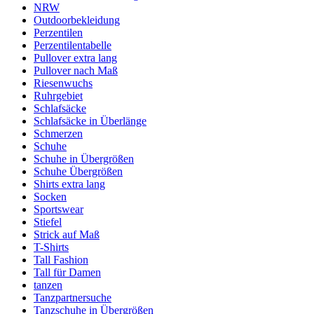
NRW
Outdoorbekleidung
Perzentilen
Perzentilentabelle
Pullover extra lang
Pullover nach Maß
Riesenwuchs
Ruhrgebiet
Schlafsäcke
Schlafsäcke in Überlänge
Schmerzen
Schuhe
Schuhe in Übergrößen
Schuhe Übergrößen
Shirts extra lang
Socken
Sportswear
Stiefel
Strick auf Maß
T-Shirts
Tall Fashion
Tall für Damen
tanzen
Tanzpartnersuche
Tanzschuhe in Übergrößen